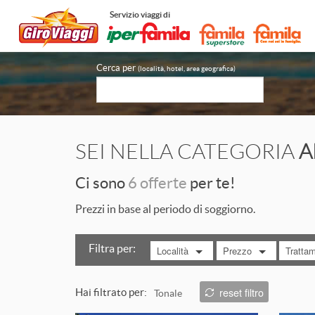
Servizio viaggi di
Cerca per
(località, hotel, area geografica)
SEI NELLA CATEGORIA
A
Ci sono
6 offerte
per te!
Prezzi in base al periodo di soggiorno.
Filtra per:
Località
Prezzo
Tratta
MOSTRA TUTTO
MOSTRA TUTTO
MOST
reset filtro
Hai filtrato per:
Tonale
da 100 a 200 €
Bed&Br
ITALIA