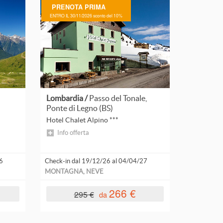
PRENOTA PRIMA
per novità
ENTRO IL 30/11/2026 sconto del 10%
Lombardia /
Passo del Tonale,
Ponte di Legno (BS)
Hotel Chalet Alpino ***
Info offerta
6
Check-in dal 19/12/26 al 04/04/27
MONTAGNA, NEVE
266 €
295 €
da