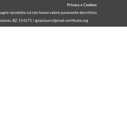
Privacy
e
Cookies
magini riprodotte sul sito hanno valore puramente descrittivo
Bolzano, BZ-154275 | ignastoursrl@mail-certificata.org