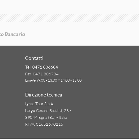
Contatti
Tel 0471 806684
Fax 0471 806784
Lun-Ven 9.00 - 13.00 // 14.00 - 18.00
Direzione tecnica
Ignas Tour S.p.A.
Largo Cesare Battisti, 28 -
39044 Egna (BZ) - Italia
P.IVA: 01652670215