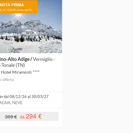
NOTA PRIMA
L 31/10/2026 sconto del 5%
ino-Alto Adige /
Vermiglio -
 Tonale (TN)
 Hotel Miramonti ****
o offerta
in dal 08/12/26 al 30/03/27
AGNA, NEVE
294 €
309 €
da