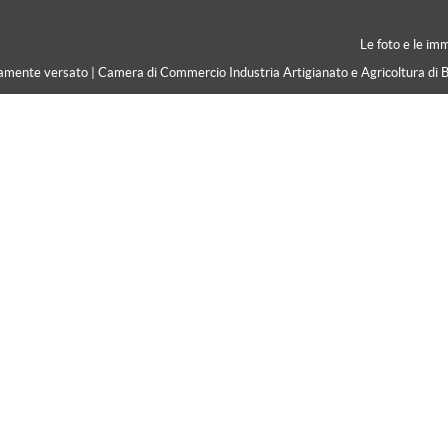
Le foto e le im
ramente versato | Camera di Commercio Industria Artigianato e Agricoltura di 