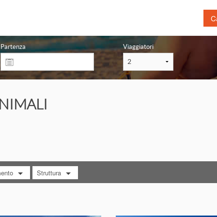
Ca
Prenota prima
Las
Partenza
Viaggiatori
Mare
Tou
Montagna
Citt
Sardegna con traghetto
Ben
NIMALI
Volo + Hotel
Bim
Crociera
Lag
Terme
Nat
Ani
mento
Struttura
RA TUTTO
MOSTRA TUTTO
eakfast
Hotel