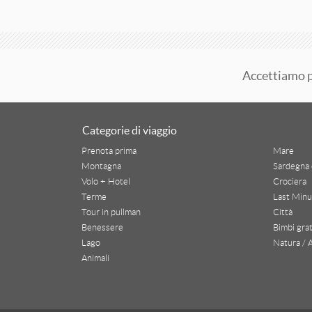
AREA GEOGRAFICA
Abano E Montegrotto Terme
Alpe Di Siusi
Accettiamo 
Alpi
Altopiano Della Paganella
Categorie di viaggio
Prenota prima
Mare
Altopiano Folgaria Lavarone Luserna
Montagna
Sardegna 
Andalo
Volo + Hotel
Crociera
Terme
Last Minu
Appennini
Tour in pullman
Città
Benessere
Bimbi grat
Austria
Lago
Natura / 
Animali
Bibione
Bormio