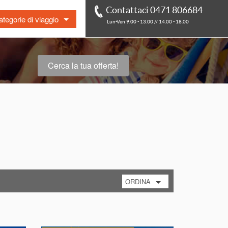
Contattaci 0471 806684
tegorie di viaggio
Lun-Ven 9.00 - 13.00 // 14.00 - 18.00
t Minute
r in pullman
Cerca la tua offerta!
à
essere
bi gratis
o
ura / Agriturismo
mali
ORDINA
per prezzo crescente
per prezzo decrescente