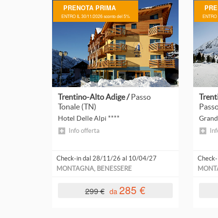
Puglia
PRENOTA PRIMA
PRE
ENTRO IL 30/11/2026 sconto del 5%
ENTRO I
Sardegna
Sicilia
Toscana
Leggi
tutto
Trentino-Alto Adige
Trentino-Alto Adige /
Passo
Trent
Umbria
Tonale (TN)
Passo
Hotel Delle Alpi ****
Grand
Valle D'Aosta
Info offerta
Inf
Veneto
ESTERO
Check-in dal 28/11/26 al 10/04/27
Check-
MONTAGNA, BENESSERE
MONT
Austria
285 €
299 €
da
Croazia
Slovenia