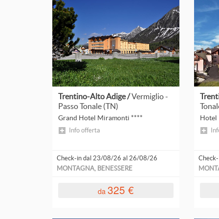
Abruzzo
da 200 a 400 €
Mezza 
Basilicata
Calabria
Campania
Leggi
tutto
Emilia-Romagna
Trentino-Alto Adige /
Vermiglio -
Trent
Friuli-Venezia Giulia
Passo Tonale (TN)
Tonal
Grand Hotel Miramonti ****
Hotel 
Lazio
Info offerta
Inf
Liguria
Check-in dal 23/08/26 al 26/08/26
Check-
Lombardia
MONTAGNA, BENESSERE
MONTA
Marche
325 €
da
Piemonte