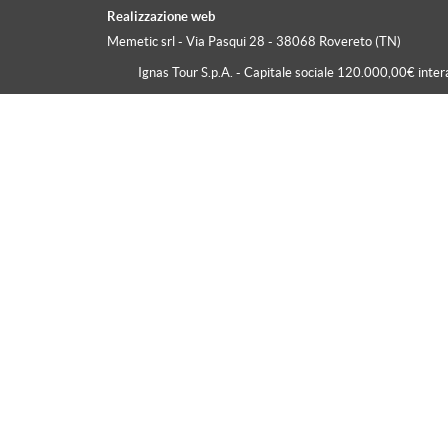
Caorle
Realizzazione web
Memetic srl
- Via Pasqui 28 - 38068 Rovereto (TN)
Chianciano Terme
Ignas Tour S.p.A. - Capitale sociale 120.000,00€ inte
Cilento
Cinque Terre
Conero
Cortina D'Ampezzo
Costa Degli Dei
Costa Smeralda
Costiera Amalfitana
Dolomiti
Folgaria