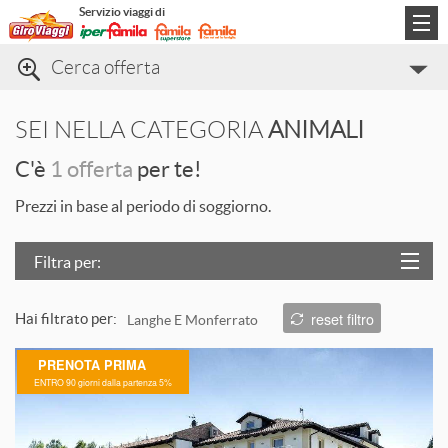
Servizio viaggi di
Cerca offerta
Categorie di viaggio
SEI NELLA CATEGORIA
ANIMALI
Informazioni
C'è
1 offerta
per te!
Contatti
Prezzi in base al periodo di soggiorno.
Filtra per:
Località
reset filtro
Hai filtrato per:
Langhe E Monferrato
Prezzo
L
PRENOTA PRIMA
Trattamento
ENTRO 90 giorni dalla partenza 5%
Struttura
T