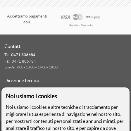
P
Accettiamo pagamenti
con:
S
Contatti
T
Tel 0471 806684
Fax 0471 806784
Lun-Ven 9.00 - 13.00 // 14.00 - 18.00
V
Direzione tecnica
Ignas Tour S.p.A.
Noi usiamo i cookies
Largo Cesare Battisti, 28 - 39044 Egna (BZ)
- Italia
A
Noi usiamo i cookies e altre tecniche di tracciamento per
P.IVA: 01652670215
migliorare la tua esperienza di navigazione nel nostro sito,
C
per mostrarti contenuti personalizzati e annunci mirati, per
S
Realizzazione web
analizzare il traffico sul nostro sito, e per capire da dove