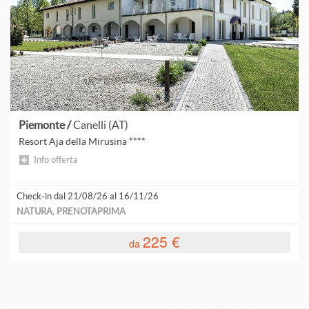
S
d
B
C
H
Piemonte /
Canelli (AT)
Resort Aja della Mirusina ****
F
Info offerta
L
Check-in dal 21/08/26 al 16/11/26
L
NATURA, PRENOTAPRIMA
225 €
da