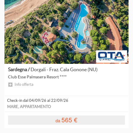
P
S
T
Sardegna /
Dorgali - Fraz. Cala Gonone (NU)
V
Club Esse Palmasera Resort ****
Info offerta
Check-in dal 04/09/26 al 22/09/26
A
MARE, APPARTAMENTO
C
565 €
da
S