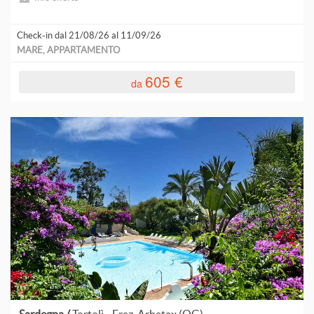
L
Check-in dal 21/08/26 al 11/09/26
MARE, APPARTAMENTO
L
605 €
da
L
L
L
L
C