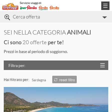
Servizio viaggi di
Cerca offerta
Categorie di viaggio
SEI NELLA CATEGORIA
ANIMALI
Informazioni
Ci sono
20 offerte
per te!
Contatti
Prezzi in base al periodo di soggiorno.
Filtra per:
Località
reset filtro
Hai filtrato per:
Sardegna
Prezzo
L
Trattamento
Struttura
T
ORDINA