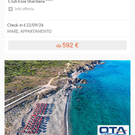
Club Esse Shardana ****
Info offerta
Check-in il 22/09/26
MARE, APPARTAMENTO
592 €
da