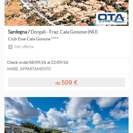
V
V
V
Sardegna /
Dorgali - Fraz. Cala Gonone (NU)
V
Club Esse Cala Gonone ****
Info offerta
V
V
Check-in dal 08/09/26 al 22/09/26
MARE, APPARTAMENTO
V
509 €
da
V
V
V