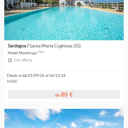
V
V
V
Sardegna /
Santa Maria Coghinas (SS)
Hotel Montiruju ****
Info offerta
Check-in dal 01/09/26 al 26/12/26
MARE
89 €
da