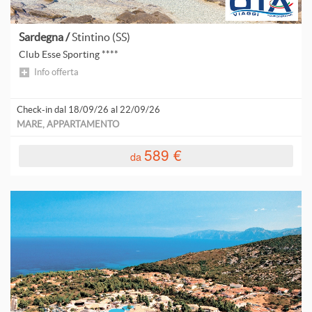
S
Sardegna /
Stintino (SS)
Club Esse Sporting ****
Info offerta
S
Check-in dal 18/09/26 al 22/09/26
S
MARE, APPARTAMENTO
S
589 €
da
T
V
V