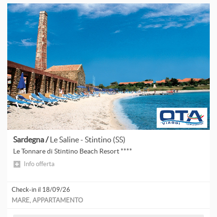
A
A
A
A
P
Sardegna /
Le Saline - Stintino (SS)
A
Le Tonnare di Stintino Beach Resort ****
L
Info offerta
Check-in il 18/09/26
A
MARE, APPARTAMENTO
A