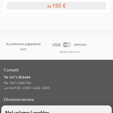
155 €
da
Accettiamo pagamenti
con:
Contatti
Tel 0471 806684
Fax 0471 806784
Lun-Ven 9.00 - 13.00 // 14.00 - 18.00
Direzione tecnica
Ignas Tour S.p.A.
Largo Cesare Battisti, 28 - 39044 Egna (BZ)