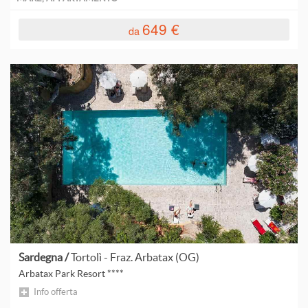
649 €
da
Sardegna /
Tortolì - Fraz. Arbatax (OG)
Arbatax Park Resort ****
Info offerta