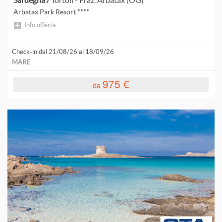
Sardegna /
Tortolì - Fraz. Arbatax (OG)
Arbatax Park Resort ****
Info offerta
M
C
Check-in dal 21/08/26 al 18/09/26
P
MARE
B
975 €
da
P
R
R
R
S