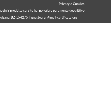
Privacy
e
Cookies
magini riprodotte sul sito hanno valore puramente descrittivo
Bolzano, BZ-154275 | ignastoursrl@mail-certificata.org