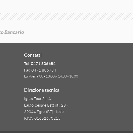
Contatti
Tel 0471 806684
Fax 0471 806784
Lun-Ven 9.00 - 13.00 // 14.00 - 18.00
Direzione tecnica
Ignas Tour S.p.A.
Largo Cesare Battisti, 28 -
39044 Egna (BZ) - Italia
P.IVA: 01652670215