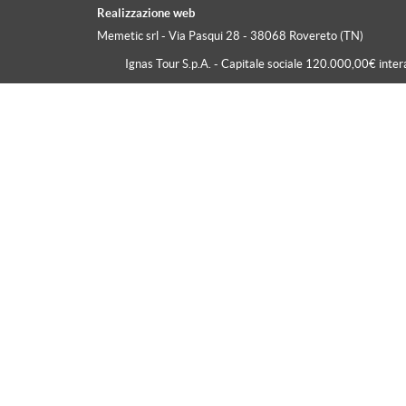
Realizzazione web
Bormio
Memetic srl
- Via Pasqui 28 - 38068 Rovereto (TN)
Conero
Ignas Tour S.p.A. - Capitale sociale 120.000,00€ inte
Dolomiti
Folgaria
Folgarida
I Laghi Del Trentino Alto Adige
Isola D'Ischia
Isole Greche
Lago Di Bled
Lago Di Garda
Lago Maggiore