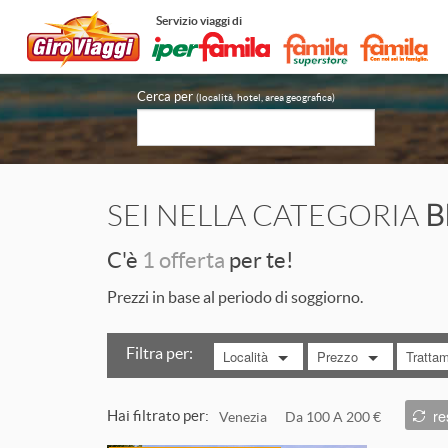
Servizio viaggi di
Cerca per
(località, hotel, area geografica)
SEI NELLA CATEGORIA
B
C'è
1 offerta
per te!
Prezzi in base al periodo di soggiorno.
Filtra per:
Località
Prezzo
Tratta
MOSTRA TUTTO
MOSTRA TUTTO
MOST
re
Hai filtrato per:
Venezia
Da 100 A 200 €
da 100 a 200 €
Bed&Br
ITALIA