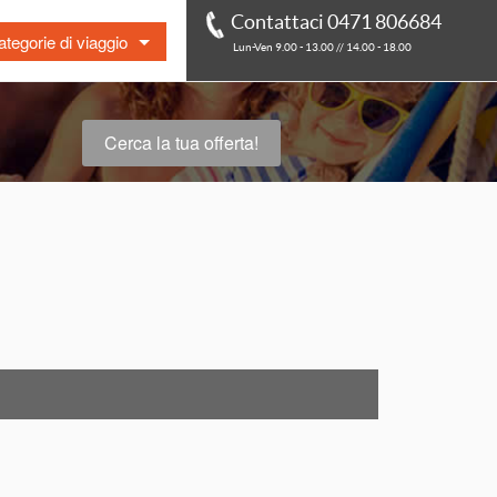
Contattaci 0471 806684
tegorie di viaggio
Lun-Ven 9.00 - 13.00 // 14.00 - 18.00
t Minute
r in pullman
Cerca la tua offerta!
à
essere
bi gratis
o
ura / Agriturismo
mali