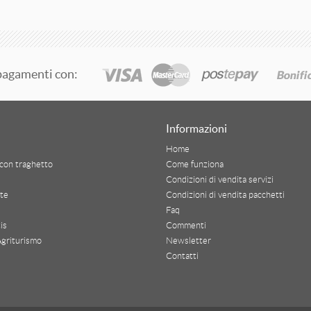
pagamenti con:
Informazioni
Home
con traghetto
Come funziona
Condizioni di vendita servizi
te
Condizioni di vendita pacchetti
Faq
is
Commenti
Agriturismo
Newsletter
Contatti