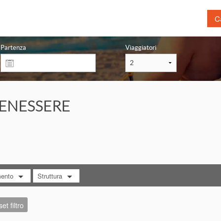
Ca
Prenota prima
Las
Partenza
Viaggiatori
Mare
Tou
Montagna
Citt
Sardegna con traghetto
Ben
ENESSERE
Volo + Hotel
Bim
Crociera
Lag
Terme
Nat
Ani
mento
Struttura
RA TUTTO
MOSTRA TUTTO
set filtro
eakfast
Hotel