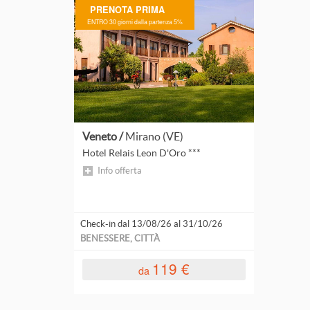
PRENOTA PRIMA
Calabria
ENTRO 30 giorni dalla partenza 5%
Campania
Emilia-Romagna
Friuli-Venezia Giulia
Lombardia
Veneto /
Mirano (VE)
Marche
Hotel Relais Leon D'Oro ***
Info offerta
Piemonte
Sicilia
Check-in dal 13/08/26 al 31/10/26
Toscana
BENESSERE, CITTÀ
Trentino-Alto Adige
119 €
da
Veneto