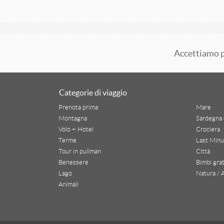
ESTERO
Austria
Croazia
Accettiamo 
Grecia
Slovenia
Categorie di viaggio
AREA GEOGRAFICA
Prenota prima
Mare
Abano E Montegrotto Terme
Montagna
Sardegna 
Volo + Hotel
Crociera
Alpe Di Siusi
Terme
Last Minu
Tour in pullman
Città
Alpi
Benessere
Bimbi grat
Altopiano Della Paganella
Lago
Natura / 
Animali
Altopiano Folgaria Lavarone Luserna
Austria