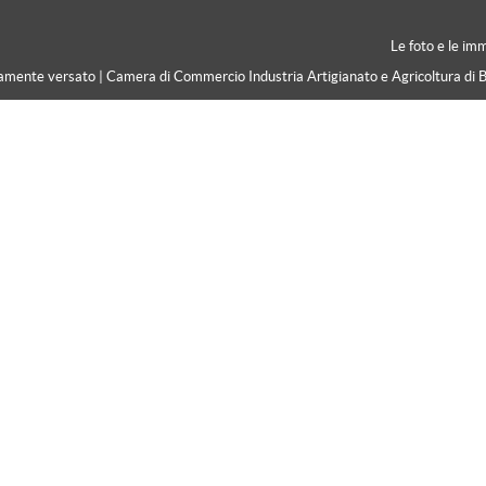
Le foto e le im
ramente versato | Camera di Commercio Industria Artigianato e Agricoltura di 