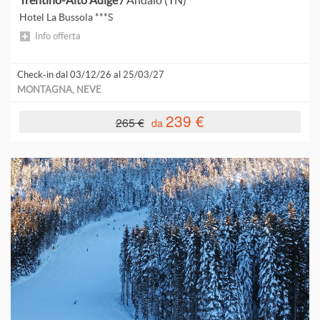
Trentino-Alto Adige /
Andalo (TN)
Hotel La Bussola ***S
Info offerta
M
Check-in dal 03/12/26 al 25/03/27
C
MONTAGNA, NEVE
239 €
P
265 €
da
B
P
R
R
R