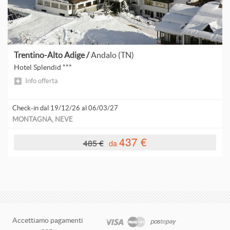
V
V
Trentino-Alto Adige /
Andalo (TN)
V
Hotel Splendid ***
Info offerta
V
V
Check-in dal 19/12/26 al 06/03/27
MONTAGNA, NEVE
V
437 €
485 €
da
V
V
V
Accettiamo pagamenti
V