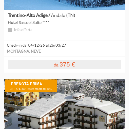
S
Trentino-Alto Adige /
Andalo (TN)
S
Hotel Sassdei Suite ****
Info offerta
Check-in dal 04/12/26 al 26/03/27
S
MONTAGNA, NEVE
S
375 €
da
S
PRENOTA PRIMA
ENTRO IL 30/11/2026 sconto del 10%
T
V
V