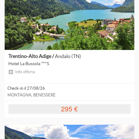
S
d
B
A
d
p
C
A
d
p
H
d
Trentino-Alto Adige /
Andalo (TN)
p
Hotel La Bussola ***S
F
Info offerta
L
Check-in il 27/08/26
L
MONTAGNA, BENESSERE
295 €