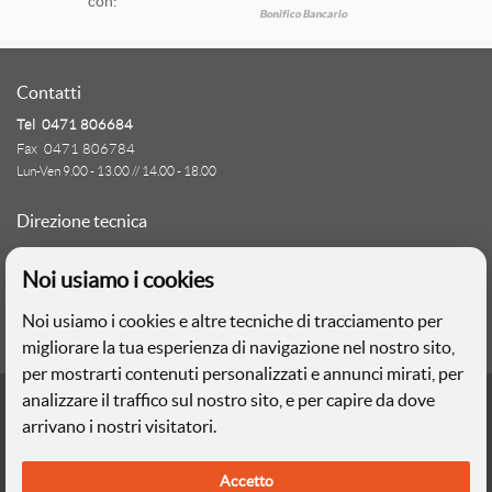
con:
V
Contatti
V
Tel 0471 806684
Fax 0471 806784
Lun-Ven 9.00 - 13.00 // 14.00 - 18.00
V
Direzione tecnica
Ignas Tour S.p.A.
Noi usiamo i cookies
Largo Cesare Battisti, 28 - 39044 Egna (BZ)
- Italia
Noi usiamo i cookies e altre tecniche di tracciamento per
P.IVA: 01652670215
migliorare la tua esperienza di navigazione nel nostro sito,
per mostrarti contenuti personalizzati e annunci mirati, per
Realizzazione web
analizzare il traffico sul nostro sito, e per capire da dove
Memetic srl
- Via Pasqui 28 - 38068 Rovereto (TN)
arrivano i nostri visitatori.
Privacy
e
Cookies
Accetto