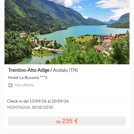
P
S
T
Trentino-Alto Adige /
Andalo (TN)
V
Hotel La Bussola ***S
Info offerta
Check-in dal 13/09/26 al 20/09/26
A
MONTAGNA, BENESSERE
C
235 €
da
S