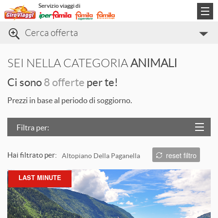
Servizio viaggi di
Cerca offerta
Categorie di viaggio
SEI NELLA CATEGORIA
ANIMALI
Informazioni
Ci sono
8 offerte
per te!
Contatti
Prezzi in base al periodo di soggiorno.
Filtra per:
Località
reset filtro
Hai filtrato per:
Altopiano Della Paganella
Prezzo
L
LAST MINUTE
Trattamento
Struttura
T
ORDINA