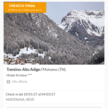
PRENOTA PRIMA
ENTRO IL 30/11/2026 sconto del 7%
A
A
A
A
P
Trentino-Alto Adige /
Molveno (TN)
A
Hotel Ariston ***
L
Info offerta
Check-in dal 10/01/27 al 04/03/27
A
MONTAGNA, NEVE
A