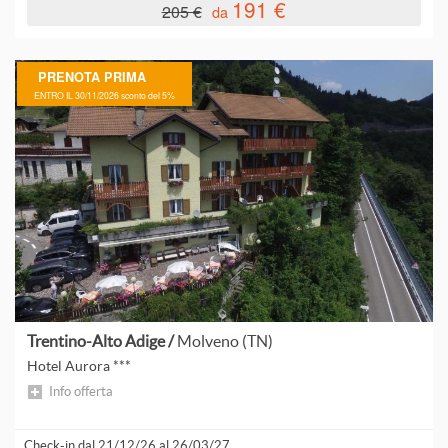
191 €
205 €
da
B
PRENOTA PRIMA
ENTRO IL 30/11/2026 sconto del 5%
C
C
C
C
Trentino-Alto Adige /
Molveno (TN)
C
Hotel Aurora ***
Info offerta
C
Check-in dal 21/12/26 al 26/03/27