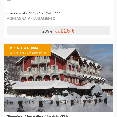
L
Check-in dal 29/11/26 al 25/03/27
MONTAGNA, APPARTAMENTO
L
228 €
239 €
da
L
PRENOTA PRIMA
ENTRO IL 30/11/2026 sconto del 10%
L
L
L
L
C