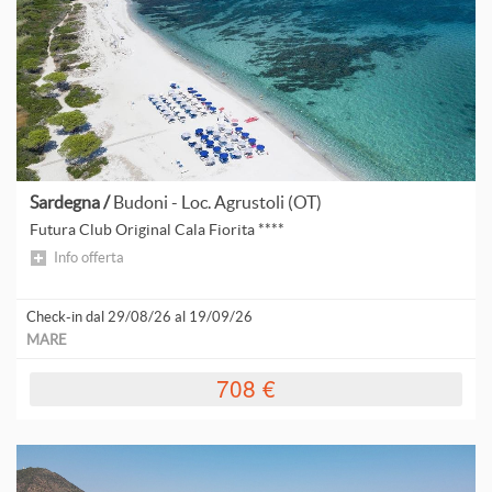
T
ORDINA
S
d
d
p
H
d
p
V
Sardegna /
Budoni - Loc. Agrustoli (OT)
d
Futura Club Original Cala Fiorita ****
p
Info offerta
Check-in dal 29/08/26 al 19/09/26
MARE
708 €