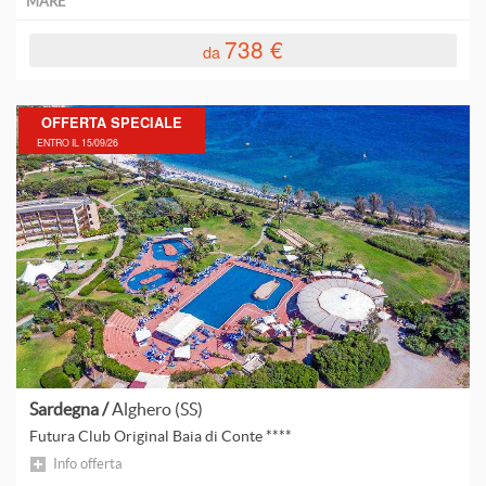
MARE
738 €
da
OFFERTA SPECIALE
ENTRO IL 15/09/26
Sardegna /
Alghero (SS)
Futura Club Original Baia di Conte ****
Info offerta