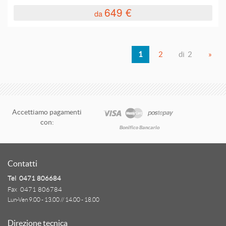
649 €
da
1
2
di 2
»
Accettiamo pagamenti
con:
Contatti
Tel 0471 806684
Fax 0471 806784
Lun-Ven 9.00 - 13.00 // 14.00 - 18.00
Direzione tecnica