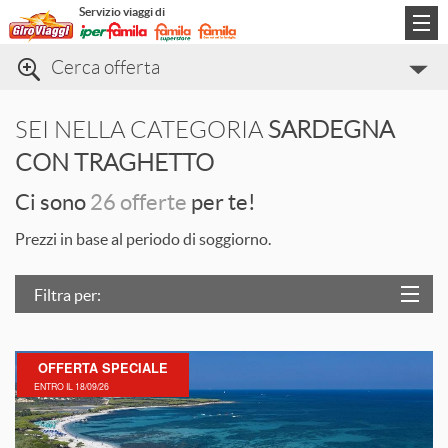
Servizio viaggi di
Cerca offerta
Categorie di viaggio
SEI NELLA CATEGORIA
SARDEGNA
Informazioni
CON TRAGHETTO
Contatti
Ci sono
26 offerte
per te!
Prezzi in base al periodo di soggiorno.
Filtra per:
Località
OFFERTA SPECIALE
Prezzo
L
ENTRO IL 18/09/26
Trattamento
Struttura