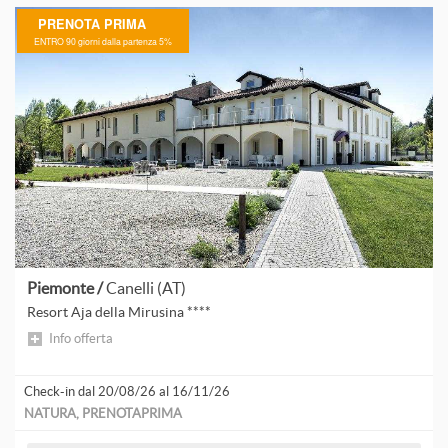
PRENOTA PRIMA
ENTRO 90 giorni dalla partenza 5%
A
A
A
A
P
Piemonte /
Canelli (AT)
A
Resort Aja della Mirusina ****
L
Info offerta
Check-in dal 20/08/26 al 16/11/26
A
NATURA, PRENOTAPRIMA
A