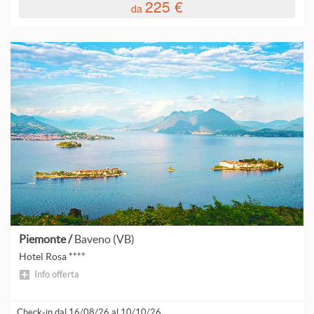
225 €
da
B
C
C
C
C
Piemonte /
Baveno (VB)
C
Hotel Rosa ****
Info offerta
C
Check-in dal 16/08/26 al 10/10/26