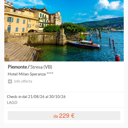
P
S
T
Piemonte /
Stresa (VB)
V
Hotel Milan Speranza ****
Info offerta
Check-in dal 21/08/26 al 30/10/26
A
LAGO
C
229 €
da
S