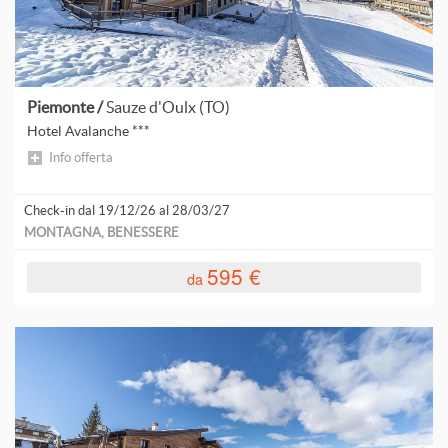
V
V
Piemonte /
Sauze d'Oulx (TO)
V
Hotel Avalanche ***
Info offerta
V
V
Check-in dal 19/12/26 al 28/03/27
MONTAGNA, BENESSERE
V
595 €
da
V
V
V
V