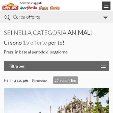
Servizio viaggi di
Cerca offerta
Categorie di viaggio
SEI NELLA CATEGORIA
ANIMALI
Informazioni
Ci sono
15 offerte
per te!
Contatti
Prezzi in base al periodo di soggiorno.
Filtra per:
Località
reset filtro
Hai filtrato per:
Piemonte
Prezzo
L
Trattamento
Struttura
T
ORDINA