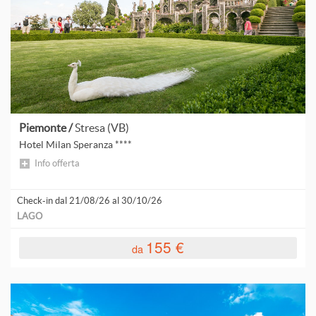
S
d
B
d
p
C
H
d
p
d
d
Piemonte /
Stresa (VB)
p
Hotel Milan Speranza ****
F
Info offerta
L
Check-in dal 21/08/26 al 30/10/26
L
LAGO
155 €
da