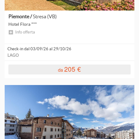
S
Piemonte /
Stresa (VB)
S
Hotel Flora ***
Info offerta
Check-in dal 03/09/26 al 29/10/26
S
LAGO
S
205 €
da
S
T
V
V