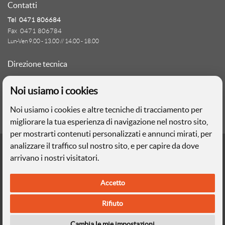
Contatti
Tel 0471 806684
Fax 0471 806784
Lun-Ven 9.00 - 13.00 // 14.00 - 18.00
Direzione tecnica
Ignas Tour S.p.A.
Noi usiamo i cookies
Largo Cesare Battisti, 28 - 39044 Egna (BZ)
- Italia
Noi usiamo i cookies e altre tecniche di tracciamento per
P.IVA: 01652670215
migliorare la tua esperienza di navigazione nel nostro sito,
per mostrarti contenuti personalizzati e annunci mirati, per
Realizzazione web
analizzare il traffico sul nostro sito, e per capire da dove
Memetic srl
- Via Pasqui 28 - 38068 Rovereto (TN)
arrivano i nostri visitatori.
Privacy
e
Cookies
Accetto
Le foto e le immagini riprodotte sul sito hanno valore puramente
descrittivo
Rifiuto
Ignas Tour S.p.A. - Capitale sociale 120.000,00€ interamente versato |
Cambia le mie impostazioni
Camera di Commercio Industria Artigianato e Agricoltura di Bolzano, BZ-