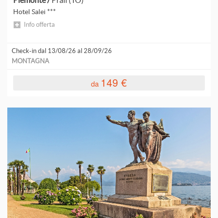
Piemonte /
Prali (TO)
Hotel Salei ***
Info offerta
M
Check-in dal 13/08/26 al 28/09/26
C
MONTAGNA
149 €
P
da
B
P
R
R
R