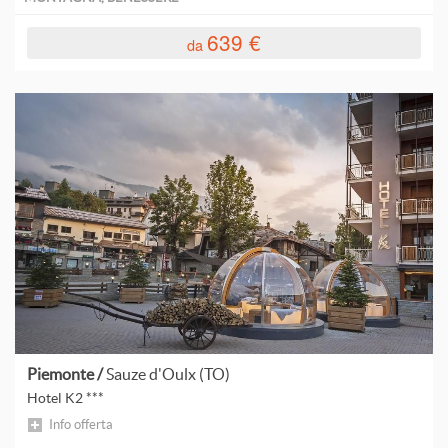
639 €
da
Piemonte /
Sauze d'Oulx (TO)
Hotel K2 ***
Info offerta