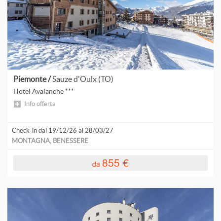
V
V
Piemonte /
Sauze d'Oulx (TO)
Hotel Avalanche ***
V
Info offerta
Check-in dal 19/12/26 al 28/03/27
MONTAGNA, BENESSERE
855 €
da