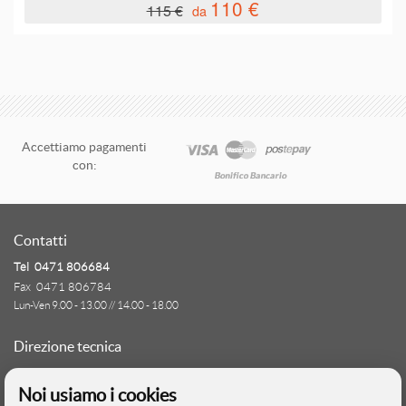
110 €
115 €
da
Accettiamo pagamenti
con:
Contatti
Tel 0471 806684
Fax 0471 806784
Lun-Ven 9.00 - 13.00 // 14.00 - 18.00
Direzione tecnica
Ignas Tour S.p.A.
Noi usiamo i cookies
Largo Cesare Battisti, 28 - 39044 Egna (BZ)