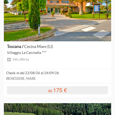
S
d
T
d
p
A
d
p
H
d
A
d
L
Toscana /
Cecina Mare (LI)
p
Villaggio La Cecinella ***
D
V
Info offerta
F
I
Check-in dal 22/08/26 al 24/09/26
BENESSERE, MARE
A
175 €
da