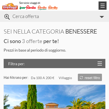
Servizio viaggi di
Cerca offerta
Categorie di viaggio
SEI NELLA CATEGORIA
BENESSERE
Informazioni
Ci sono
3 offerte
per te!
Contatti
Prezzi in base al periodo di soggiorno.
Filtra per:
Località
reset filtro
Hai filtrato per:
Da 100 A 200 €
Villaggio
Prezzo
L
Trattamento
Struttura
T
ORDINA