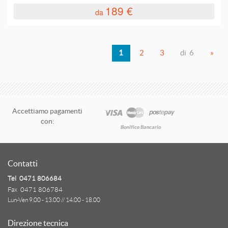
189 €
da
1
2
3
di 6
»
Accettiamo pagamenti
con:
Contatti
Tel 0471 806684
Fax 0471 806784
Lun-Ven 9.00 - 13.00 // 14.00 - 18.00
Direzione tecnica