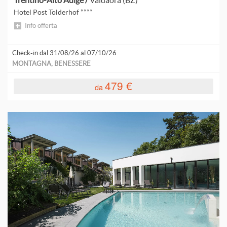
Trentino-Alto Adige /
Valdaora (BZ)
V
Hotel Post Tolderhof ****
Info offerta
V
V
Check-in dal 31/08/26 al 07/10/26
MONTAGNA, BENESSERE
V
479 €
da
V
V
V
V
V
V