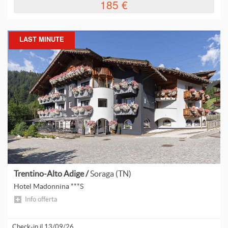
185 €
F
I
LAST MINUTE
A
I
I
I
L
L
L
Trentino-Alto Adige /
Soraga (TN)
Hotel Madonnina ***S
Info offerta
L
Check-in il 13/09/26