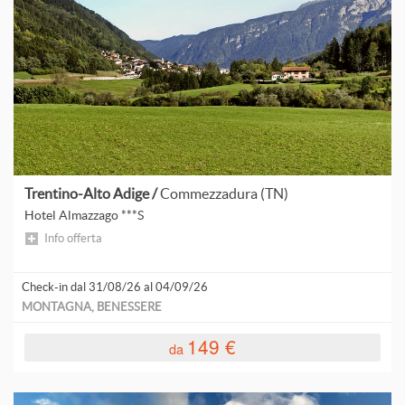
Trentino-Alto Adige /
Commezzadura (TN)
Hotel Almazzago ***S
Info offerta
Check-in dal 31/08/26 al 04/09/26
MONTAGNA, BENESSERE
149 €
da