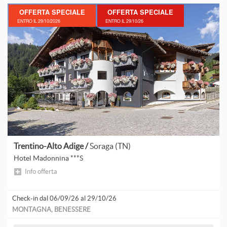
A
OFFERTA SPECIALE
OFFERTA SPECIALE
ENTRO IL 29/10/2026
ENTRO IL 29/10/26
A
P
A
L
A
A
Trentino-Alto Adige /
Soraga (TN)
Hotel Madonnina ***S
Info offerta
Check-in dal 06/09/26 al 29/10/26
D
MONTAGNA, BENESSERE
F