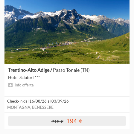
T
V
A
C
G
Trentino-Alto Adige /
Passo Tonale (TN)
Hotel Sciatori ***
S
Info offerta
Check-in dal 16/08/26 al 03/09/26
MONTAGNA, BENESSERE
A
194 €
215 €
A