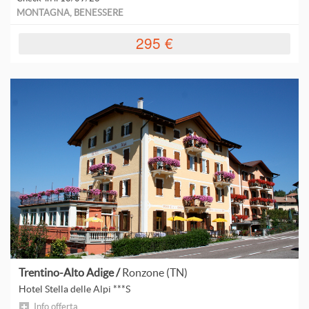
L
MONTAGNA, BENESSERE
L
295 €
L
C
M
C
P
B
Trentino-Alto Adige /
Ronzone (TN)
P
Hotel Stella delle Alpi ***S
Info offerta