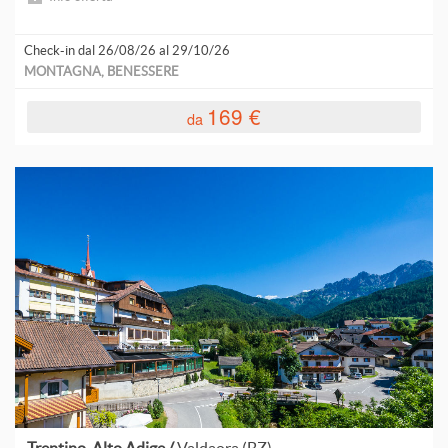
R
Check-in dal 26/08/26 al 29/10/26
MONTAGNA, BENESSERE
R
169 €
da
S
T
V
V
V