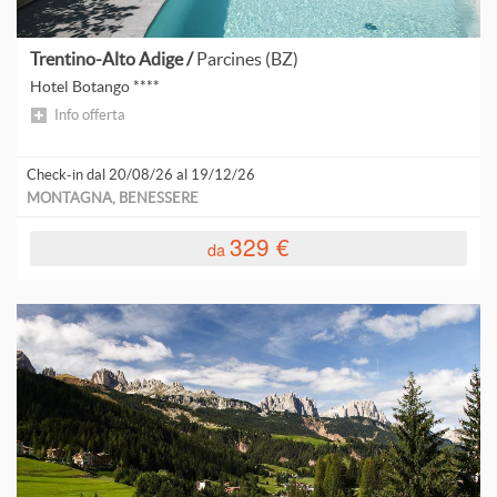
V
V
Trentino-Alto Adige /
Parcines (BZ)
Hotel Botango ****
Info offerta
Check-in dal 20/08/26 al 19/12/26
MONTAGNA, BENESSERE
329 €
da