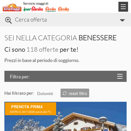
Servizio viaggi di
Cerca offerta
Categorie di viaggio
SEI NELLA CATEGORIA
BENESSERE
Informazioni
Ci sono
118 offerte
per te!
Contatti
Prezzi in base al periodo di soggiorno.
Filtra per:
Località
reset filtro
Hai filtrato per:
Dolomiti
Prezzo
L
PRENOTA PRIMA
Trattamento
ENTRO IL 30/11/2026 sconto del 7%
Struttura
T
ORDINA