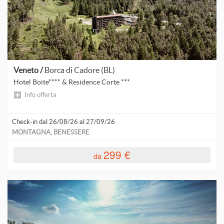
Veneto /
Borca di Cadore (BL)
Hotel Boite**** & Residence Corte ***
Info offerta
Check-in dal 26/08/26 al 27/09/26
MONTAGNA, BENESSERE
299 €
da