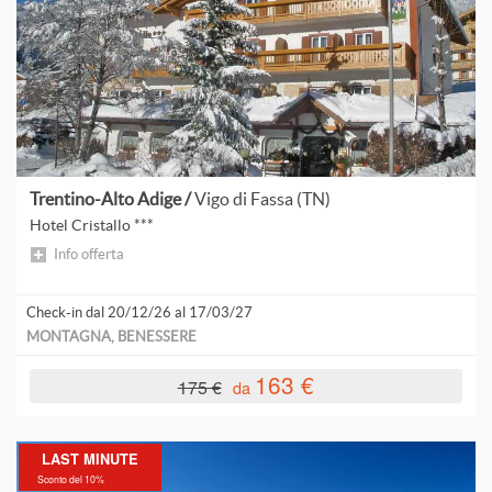
B
S
d
C
A
d
p
H
A
d
p
d
d
F
V
d
Trentino-Alto Adige /
Vigo di Fassa (TN)
p
Hotel Cristallo ***
L
Info offerta
Check-in dal 20/12/26 al 17/03/27
MONTAGNA, BENESSERE
163 €
175 €
da
S
LAST MINUTE
Sconto del 10%