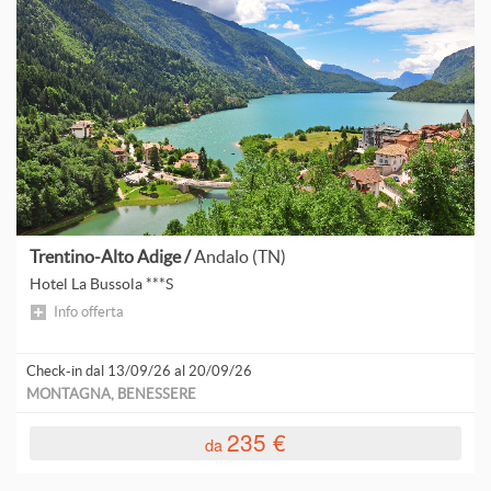
T
V
A
C
G
Trentino-Alto Adige /
Andalo (TN)
Hotel La Bussola ***S
S
Info offerta
Check-in dal 13/09/26 al 20/09/26
MONTAGNA, BENESSERE
A
235 €
da
A