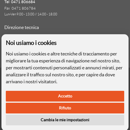
Tel 0471 806684
V
Fax 0471 806784
V
Lun-Ven 9.00 - 13.00 // 14.00 - 18.00
Direzione tecnica
Ignas Tour S.p.A.
Noi usiamo i cookies
Largo Cesare Battisti, 28 - 39044 Egna (BZ)
- Italia
Noi usiamo i cookies e altre tecniche di tracciamento per
P.IVA: 01652670215
migliorare la tua esperienza di navigazione nel nostro sito,
per mostrarti contenuti personalizzati e annunci mirati, per
Realizzazione web
analizzare il traffico sul nostro sito, e per capire da dove
Memetic srl
- Via Pasqui 28 - 38068 Rovereto (TN)
arrivano i nostri visitatori.
Privacy
e
Cookies
Accetto
Le foto e le immagini riprodotte sul sito hanno valore puramente
descrittivo
Rifiuto
Ignas Tour S.p.A. - Capitale sociale 120.000,00€ interamente versato |
Cambia le mie impostazioni
Camera di Commercio Industria Artigianato e Agricoltura di Bolzano, BZ-
154275 | ignastoursrl@mail-certificata.org