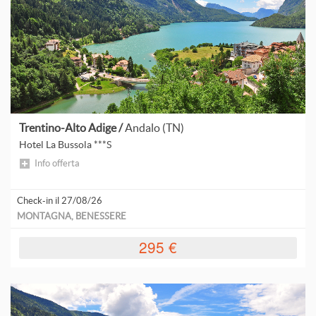
B
S
d
C
d
p
H
p
d
F
Trentino-Alto Adige /
Andalo (TN)
p
Hotel La Bussola ***S
L
Info offerta
Check-in il 27/08/26
MONTAGNA, BENESSERE
295 €
S