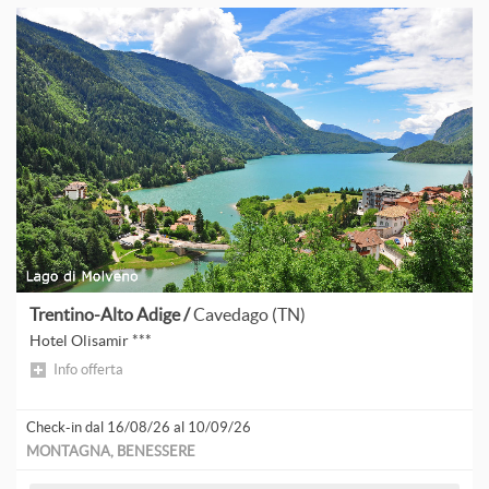
A
A
P
A
L
A
A
Trentino-Alto Adige /
Cavedago (TN)
Hotel Olisamir ***
Info offerta
Check-in dal 16/08/26 al 10/09/26
D
MONTAGNA, BENESSERE
F