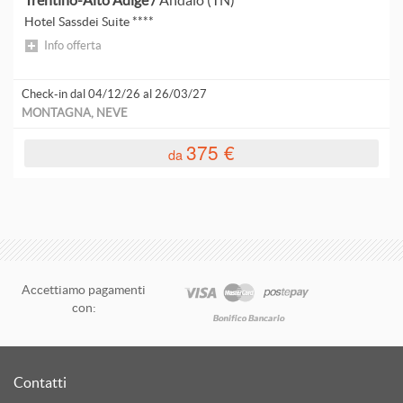
Trentino-Alto Adige /
Andalo (TN)
V
Hotel Sassdei Suite ****
Info offerta
V
V
Check-in dal 04/12/26 al 26/03/27
MONTAGNA, NEVE
V
375 €
da
V
V
V
V
Accettiamo pagamenti
V
con:
V
Contatti