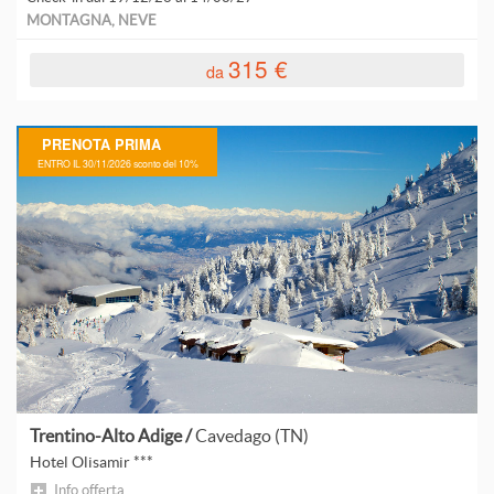
L
MONTAGNA, NEVE
L
315 €
da
L
PRENOTA PRIMA
ENTRO IL 30/11/2026 sconto del 10%
C
M
C
P
B
Trentino-Alto Adige /
Cavedago (TN)
P
Hotel Olisamir ***
Info offerta