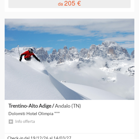
205 €
da
F
I
A
I
I
I
L
L
L
Trentino-Alto Adige /
Andalo (TN)
Dolomiti Hotel Olimpia ***
Info offerta
L
Check-in dal 19/12/26 al 14/03/27