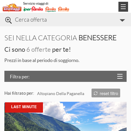
Servizio viaggi di
Cerca offerta
Categorie di viaggio
SEI NELLA CATEGORIA
BENESSERE
Informazioni
Ci sono
6 offerte
per te!
Contatti
Prezzi in base al periodo di soggiorno.
Filtra per:
Località
reset filtro
Hai filtrato per:
Altopiano Della Paganella
Prezzo
L
LAST MINUTE
Trattamento
Struttura
T
ORDINA