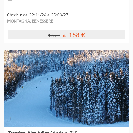
R
Check-in dal 29/11/26 al 25/03/27
MONTAGNA, BENESSERE
R
158 €
175 €
da
S
T
V
V
V