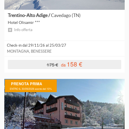
V
V
Trentino-Alto Adige /
Cavedago (TN)
Hotel Olisamir ***
Info offerta
Check-in dal 29/11/26 al 25/03/27
MONTAGNA, BENESSERE
158 €
175 €
da
PRENOTA PRIMA
ENTRO IL 30/09/2026 sconto del 10%