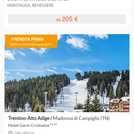
L
MONTAGNA, BENESSERE
L
205 €
da
L
PRENOTA PRIMA
ENTRO IL 30/09/2026 sconto del 5%
C
M
C
P
B
Trentino-Alto Adige /
Madonna di Campiglio (TN)
P
Hotel Garni Cristiania ****
Info offerta