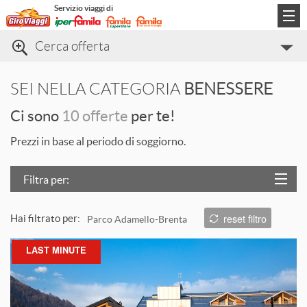
Servizio viaggi di
Cerca offerta
Categorie di viaggio
SEI NELLA CATEGORIA
BENESSERE
Informazioni
Ci sono
10 offerte
per te!
Contatti
Prezzi in base al periodo di soggiorno.
Filtra per:
Località
reset filtro
Hai filtrato per:
Parco Adamello-Brenta
Prezzo
L
LAST MINUTE
Trattamento
Struttura
T
ORDINA