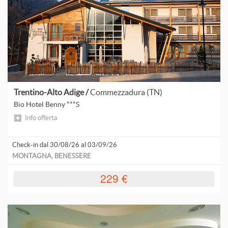
B
S
d
C
d
p
G
d
p
H
d
F
Trentino-Alto Adige /
Commezzadura (TN)
p
Bio Hotel Benny ***S
L
Info offerta
Check-in dal 30/08/26 al 03/09/26
MONTAGNA, BENESSERE
229 €
S