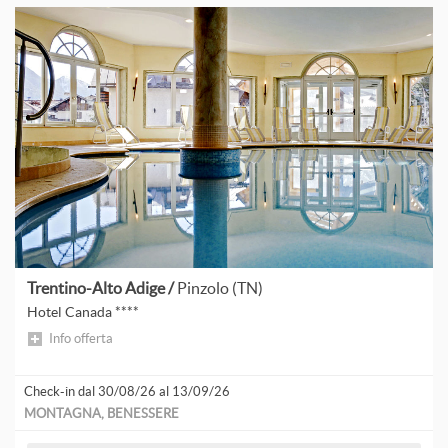
A
A
P
A
L
A
A
Trentino-Alto Adige /
Pinzolo (TN)
Hotel Canada ****
Info offerta
Check-in dal 30/08/26 al 13/09/26
D
MONTAGNA, BENESSERE
F