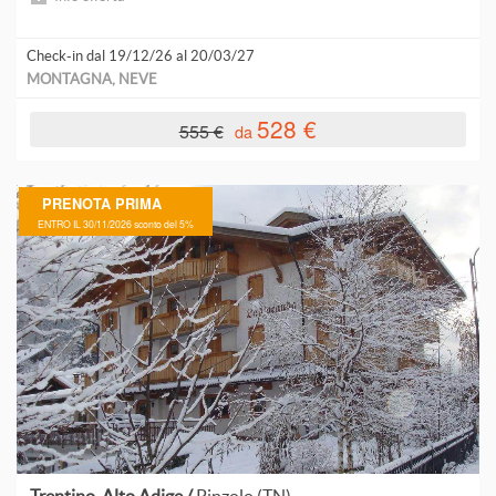
R
Check-in dal 19/12/26 al 20/03/27
MONTAGNA, NEVE
R
528 €
555 €
da
S
PRENOTA PRIMA
ENTRO IL 30/11/2026 sconto del 5%
T
V
V
V