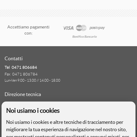
Accettiamo pagamenti
con:
Contatti
Tel 0471 806684
Fax 0471 806784
Lun-Ven 9.00 - 13.00 // 14.00 - 18.00
Direzione tecnica
Ignas Tour S.p.A.
Noi usiamo i cookies
Largo Cesare Battisti, 28 - 39044 Egna (BZ)
- Italia
Noi usiamo i cookies e altre tecniche di tracciamento per
P.IVA: 01652670215
migliorare la tua esperienza di navigazione nel nostro sito,
per mostrarti contenuti personalizzati e annunci mirati, per