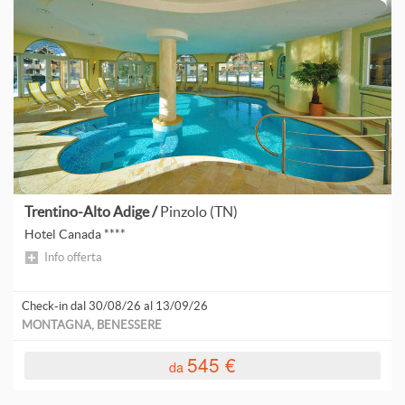
T
V
A
C
G
Trentino-Alto Adige /
Pinzolo (TN)
Hotel Canada ****
S
Info offerta
Check-in dal 30/08/26 al 13/09/26
MONTAGNA, BENESSERE
A
545 €
da
A