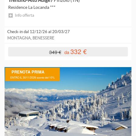
Trentino-Alto Adige /
Pinzolo (TN)
V
Residence La Locanda ***
Info offerta
V
V
Check-in dal 12/12/26 al 20/03/27
MONTAGNA, BENESSERE
V
332 €
349 €
da
V
V
PRENOTA PRIMA
ENTRO IL 30/11/2026 sconto del 10%
V
V
V
V