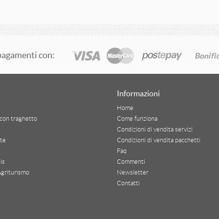
pagamenti con:
Informazioni
Home
con traghetto
Come funziona
Condizioni di vendita servizi
te
Condizioni di vendita pacchetti
Faq
is
Commenti
Agriturismo
Newsletter
Contatti