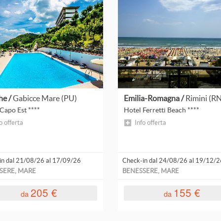
Leggi
Leggi
tutto
tutto
he /
Gabicce Mare (PU)
Emilia-Romagna /
Rimini (R
Capo Est ****
Hotel Ferretti Beach ****
o offerta
Info offerta
in dal 21/08/26 al 17/09/26
Check-in dal 24/08/26 al 19/12/2
SERE, MARE
BENESSERE, MARE
205 €
155 €
da
da