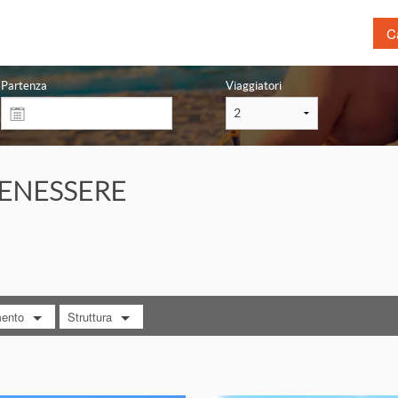
Ca
Prenota prima
Las
Partenza
Viaggiatori
Mare
Tou
Montagna
Citt
Sardegna con traghetto
Ben
ENESSERE
Volo + Hotel
Bim
Crociera
Lag
Terme
Nat
Ani
mento
Struttura
RA TUTTO
MOSTRA TUTTO
eakfast
Hotel