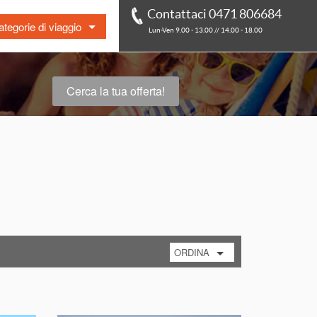
Contattaci 0471 806684
tegorie di viaggio
Lun-Ven 9.00 - 13.00 // 14.00 - 18.00
t Minute
r in pullman
Cerca la tua offerta!
à
essere
bi gratis
o
ura / Agriturismo
mali
ORDINA
per prezzo crescente
per prezzo decrescente