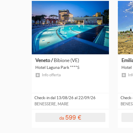
Isola D'Ischia
Isole Greche
Istria
Lago Di Bled
Leggi
tutto
Lago Di Garda
Veneto /
Bibione (VE)
Emil
Lago D'Iseo
Hotel Laguna Park ****S
Hotel 
Lago Maggiore
Info offerta
Inf
Langhe E Monferrato
Check-in dal 13/08/26 al 22/09/26
Check-
Le Vie Del Chianti
BENESSERE, MARE
BENES
Limone Sul Garda
599 €
da
Livigno