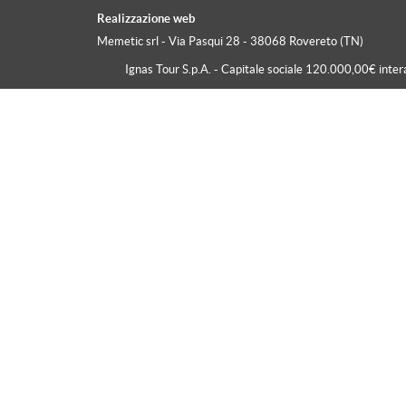
Realizzazione web
Tonale
Memetic srl
- Via Pasqui 28 - 38068 Rovereto (TN)
Val Badia
Ignas Tour S.p.A. - Capitale sociale 120.000,00€ inte
Valdaora
Val Di Fassa
Val Di Fiemme
Val Di Non
Val Di Sole
Val Gardena
Val Giudicarie
Valle Aurina
Valle D'Aosta