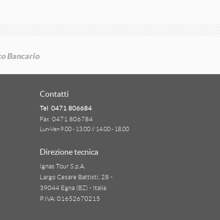
Contatti
Tel 0471 806684
Fax 0471 806784
Lun-Ven 9.00 - 13.00 // 14.00 - 18.00
Direzione tecnica
Ignas Tour S.p.A.
Largo Cesare Battisti, 28 -
39044 Egna (BZ) - Italia
P.IVA: 01652670215