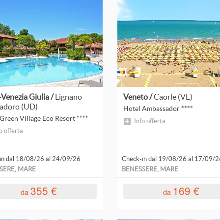
ne completa
pensione
Leggi
Leggi
tutto
tutto
i-Venezia Giulia /
Lignano
Veneto /
Caorle (VE)
adoro (UD)
Hotel Ambassador ****
Green Village Eco Resort ****
Info offerta
o offerta
in dal 18/08/26 al 24/09/26
Check-in dal 19/08/26 al 17/09/2
SERE, MARE
BENESSERE, MARE
355 €
169 €
da
da