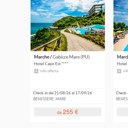
Trentino-Alto Adige
Valle D'Aosta
Veneto
ESTERO
Leggi
Austria
tutto
Croazia
Marche /
Gabicce Mare (PU)
Marc
Hotel Capo Est ****
Hotel 
Grecia
Info offerta
Inf
Slovenia
AREA GEOGRAFICA
Check-in dal 21/08/26 al 17/09/26
Check-
BENESSERE, MARE
BENES
Abano E Montegrotto Terme
255 €
Alpe Di Siusi
da
Alpi