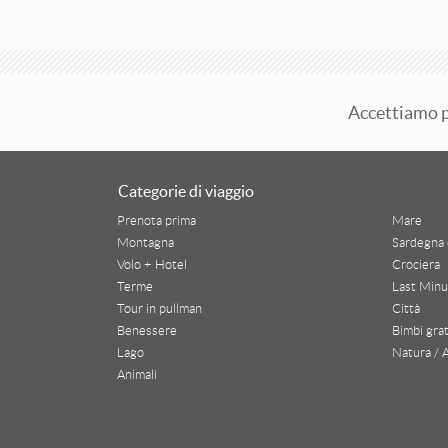
Madonna Di Campiglio
Maremma Toscana
Monte Bondone
Accettiamo 
Montecatini E Chianciano Terme
Parco Adamello-Brenta
Categorie di viaggio
Pinzolo
Prenota prima
Mare
Plan De Corones
Montagna
Sardegna 
Volo + Hotel
Crociera
Riviera Adriatica
Terme
Last Minu
Tour in pullman
Città
Riviera Romagnola
Benessere
Bimbi grat
Lago
Natura / 
Stelvio
Animali
Terme Bagno Di Romagna
Terme Slovene