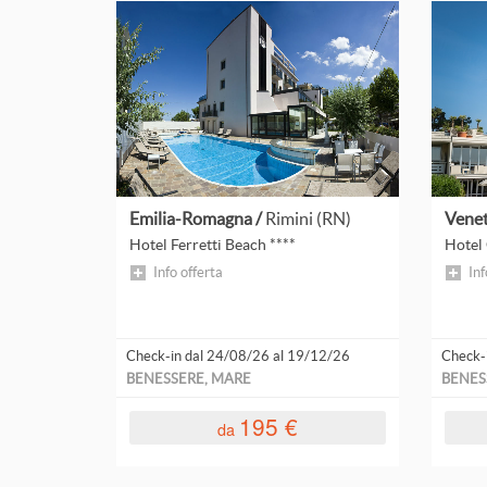
Altopiano Della Paganella
Altopiano Folgaria Lavarone Luserna
Appennini
Austria
Leggi
tutto
Bormio
Emilia-Romagna /
Rimini (RN)
Venet
Conero
Hotel Ferretti Beach ****
Hotel 
Info offerta
Inf
Cortina D'Ampezzo
Dolomiti
Check-in dal 24/08/26 al 19/12/26
Check-
Folgaria
BENESSERE, MARE
BENES
Folgarida
195 €
da
I Laghi Del Trentino Alto Adige