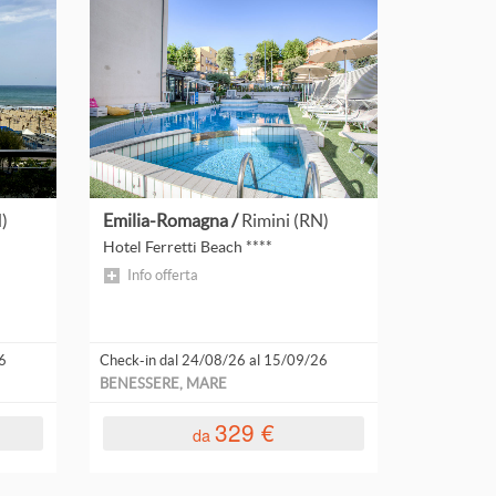
N)
Emilia-Romagna /
Rimini (RN)
Hotel Ferretti Beach ****
Info offerta
6
Check-in dal 24/08/26 al 15/09/26
BENESSERE, MARE
329 €
da