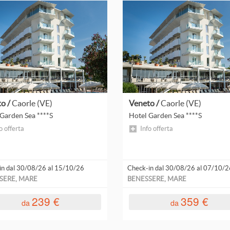
Leggi
Leggi
tutto
tutto
o /
Caorle (VE)
Veneto /
Caorle (VE)
Garden Sea ****S
Hotel Garden Sea ****S
o offerta
Info offerta
in dal 30/08/26 al 15/10/26
Check-in dal 30/08/26 al 07/10/2
SERE, MARE
BENESSERE, MARE
239 €
359 €
da
da