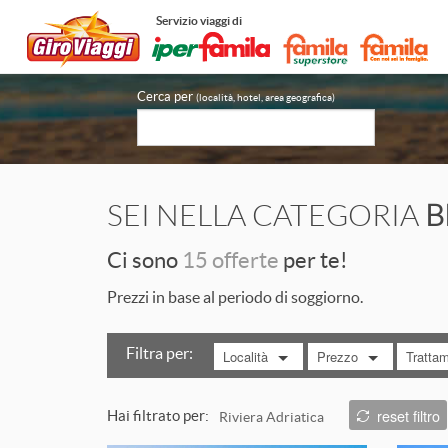
Servizio viaggi di
Cerca per
(località, hotel, area geografica)
SEI NELLA CATEGORIA
B
Ci sono
15 offerte
per te!
Prezzi in base al periodo di soggiorno.
Filtra per:
Località
Prezzo
Tratta
MOSTRA TUTTO
MOSTRA TUTTO
MOST
reset filtro
Hai filtrato per:
Riviera Adriatica
da 100 a 200 €
Bed&Br
ITALIA