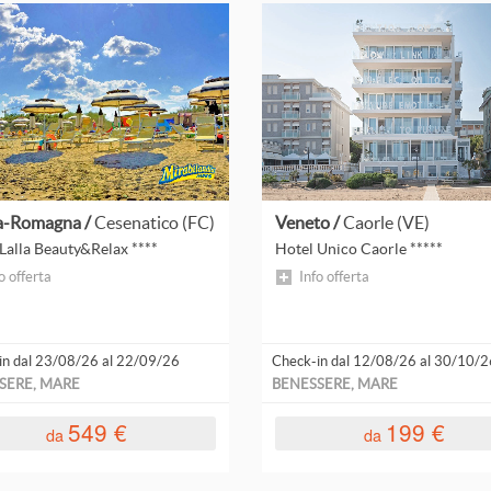
Leggi
tutto
ia-Romagna /
Cesenatico (FC)
Veneto /
Caorle (VE)
Lalla Beauty&Relax ****
Hotel Unico Caorle *****
o offerta
Info offerta
in dal 23/08/26 al 22/09/26
Check-in dal 12/08/26 al 30/10/2
SERE, MARE
BENESSERE, MARE
549 €
199 €
da
da