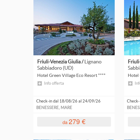
Basilicata
da 200 a 400 €
Pensio
Calabria
da 400 a 600 €
Mezza 
Campania
Emilia-Romagna
Leggi
tutto
Friuli-Venezia Giulia
Friuli-Venezia Giulia /
Lignano
Friul
Liguria
Sabbiadoro (UD)
Sabbi
Hotel Green Village Eco Resort ****
Hotel 
Lombardia
Info offerta
Inf
Marche
Check-in dal 18/08/26 al 24/09/26
Check-
Piemonte
BENESSERE, MARE
BENES
Sicilia
279 €
da
Toscana