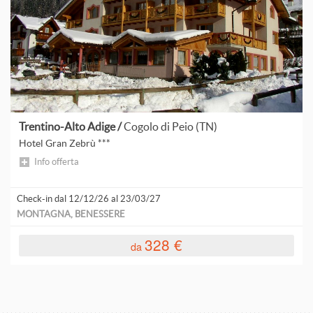
B
S
d
C
H
F
Trentino-Alto Adige /
Cogolo di Peio (TN)
Hotel Gran Zebrù ***
L
Info offerta
Check-in dal 12/12/26 al 23/03/27
MONTAGNA, BENESSERE
328 €
da
S