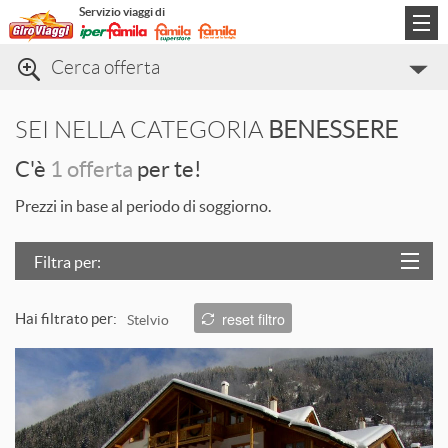
Servizio viaggi di
Cerca offerta
Categorie di viaggio
SEI NELLA CATEGORIA
BENESSERE
Informazioni
C'è
1 offerta
per te!
Contatti
Prezzi in base al periodo di soggiorno.
Filtra per:
Località
reset filtro
Hai filtrato per:
Stelvio
Prezzo
L
Trattamento
Struttura
T