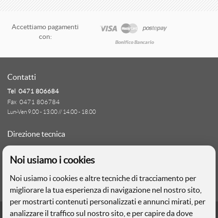
T
V
Accettiamo pagamenti
con:
A
Contatti
Tel 0471 806684
C
Fax 0471 806784
Lun-Ven 9.00 - 13.00 // 14.00 - 18.00
G
S
Direzione tecnica
Ignas Tour S.p.A.
Noi usiamo i cookies
Largo Cesare Battisti, 28 - 39044 Egna (BZ)
- Italia
A
Noi usiamo i cookies e altre tecniche di tracciamento per
P.IVA: 01652670215
migliorare la tua esperienza di navigazione nel nostro sito,
per mostrarti contenuti personalizzati e annunci mirati, per
A
Realizzazione web
analizzare il traffico sul nostro sito, e per capire da dove