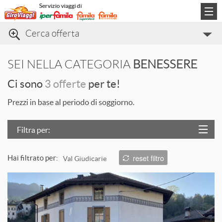
Servizio viaggi di
Cerca offerta
Categorie di viaggio
SEI NELLA CATEGORIA
BENESSERE
Informazioni
Ci sono
3 offerte
per te!
Contatti
Prezzi in base al periodo di soggiorno.
Filtra per:
Località
reset filtro
Hai filtrato per:
Val Giudicarie
Prezzo
L
Trattamento
Struttura
T
ORDINA