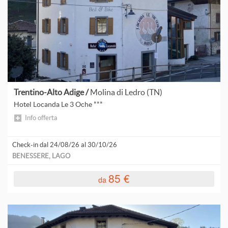
B
S
d
C
d
p
H
p
d
F
Trentino-Alto Adige /
Molina di Ledro (TN)
p
Hotel Locanda Le 3 Oche ***
L
Info offerta
Check-in dal 24/08/26 al 30/10/26
BENESSERE, LAGO
85 €
da
S