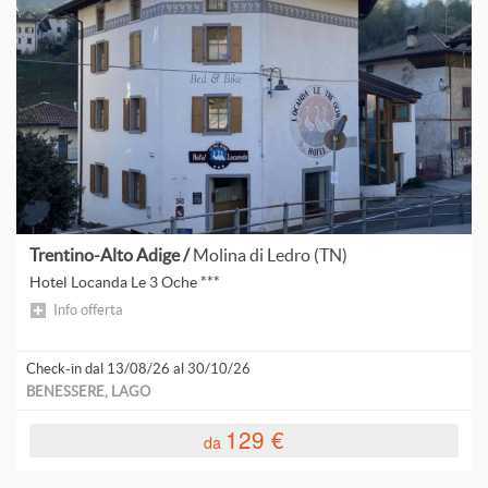
T
V
A
C
G
Trentino-Alto Adige /
Molina di Ledro (TN)
Hotel Locanda Le 3 Oche ***
S
Info offerta
Check-in dal 13/08/26 al 30/10/26
BENESSERE, LAGO
A
129 €
da
A