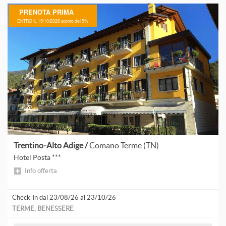
A
PRENOTA PRIMA
ENTRO IL 15/10/2026 sconto del 5%
A
P
A
L
A
A
Trentino-Alto Adige /
Comano Terme (TN)
Hotel Posta ***
Info offerta
Check-in dal 23/08/26 al 23/10/26
D
TERME, BENESSERE
F