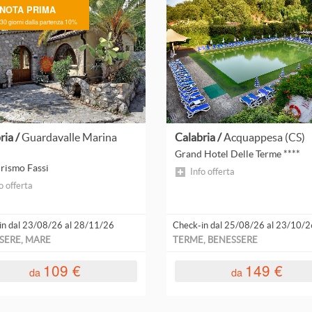
NOTA PRIMA
pensione
Hotel
0 giorni dalla partenza 10%
Villaggio
Leggi
Leggi
tutto
tutto
ria /
Guardavalle Marina
Calabria /
Acquappesa (CS)
Grand Hotel Delle Terme ****
rismo Fassi
Info offerta
o offerta
in dal 23/08/26 al 28/11/26
Check-in dal 25/08/26 al 23/10/2
SERE, MARE
TERME, BENESSERE
109 €
149 €
da
da