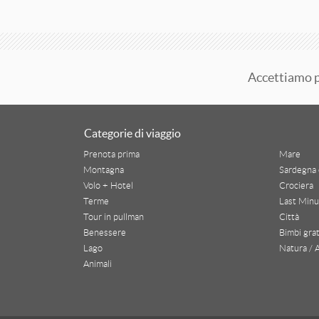
Altopiano Della Paganella
Altopiano Folgaria Lavarone Luserna
Appennini
Accettiamo 
Austria
Bormio
Categorie di viaggio
Prenota prima
Mare
Conero
Montagna
Sardegna 
Cortina D'Ampezzo
Volo + Hotel
Crociera
Terme
Last Minu
Dolomiti
Tour in pullman
Città
Benessere
Bimbi grat
Folgaria
Lago
Natura / 
Animali
Folgarida
I Laghi Del Trentino Alto Adige