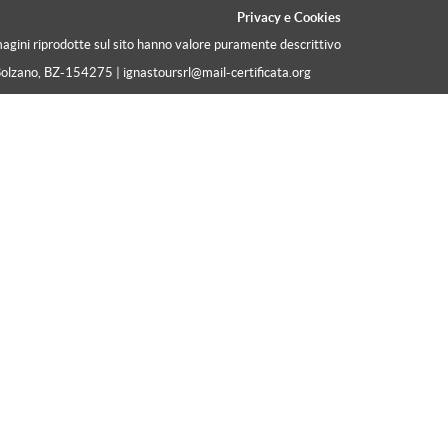
Privacy
e
Cookies
magini riprodotte sul sito hanno valore puramente descrittivo
Bolzano, BZ-154275 | ignastoursrl@mail-certificata.org