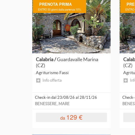
PRENOTA PRIMA
PRE
Basilicata
da 200 a 400 €
Mezza 
ENTRO 30 giorni dalla partenza 10%
ENTRO 3
Calabria
Campania
Emilia-Romagna
Leggi
tutto
Friuli-Venezia Giulia
Calabria /
Guardavalle Marina
Calab
Liguria
(CZ)
(CZ)
Agriturismo Fassi
Agritu
Lombardia
Info offerta
Inf
Marche
Check-in dal 23/08/26 al 28/11/26
Check-
Piemonte
BENESSERE, MARE
BENES
Sicilia
129 €
da
Toscana