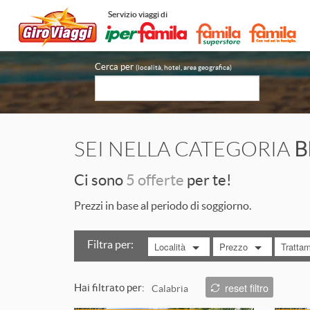
Servizio viaggi di
Cerca per
(località, hotel, area geografica)
SEI NELLA CATEGORIA
B
Ci sono
5 offerte
per te!
Prezzi in base al periodo di soggiorno.
Filtra per:
Località
Prezzo
Tratta
MOSTRA TUTTO
MOSTRA TUTTO
MOST
reset filtro
Hai filtrato per:
Calabria
da 100 a 200 €
Pensio
ITALIA