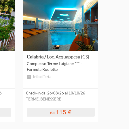
per novità
Calabria /
Loc. Acquappesa (CS)
Complesso Terme Luigiane *** -
Formula Roulette
Info offerta
6
Check-in dal 26/08/26 al 10/10/26
TERME, BENESSERE
115 €
da