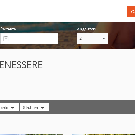
Ca
Prenota prima
Las
Partenza
Viaggiatori
Mare
Tou
Montagna
Citt
Sardegna con traghetto
Ben
ENESSERE
Volo + Hotel
Bim
Crociera
Lag
Terme
Nat
Ani
mento
Struttura
RA TUTTO
MOSTRA TUTTO
ne completa
Agriturismo