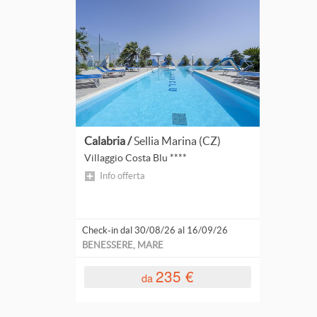
Trentino-Alto Adige
Valle D'Aosta
Veneto
ESTERO
Austria
Croazia
Calabria /
Sellia Marina (CZ)
Villaggio Costa Blu ****
Grecia
Info offerta
Slovenia
AREA GEOGRAFICA
Check-in dal 30/08/26 al 16/09/26
BENESSERE, MARE
Abano E Montegrotto Terme
235 €
Alpe Di Siusi
da
Alpi