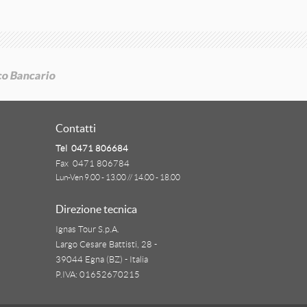
Contatti
Tel 0471 806684
Fax 0471 806784
Lun-Ven 9.00 - 13.00 // 14.00 - 18.00
Direzione tecnica
Ignas Tour S.p.A.
Largo Cesare Battisti, 28 -
39044 Egna (BZ) - Italia
P.IVA: 01652670215