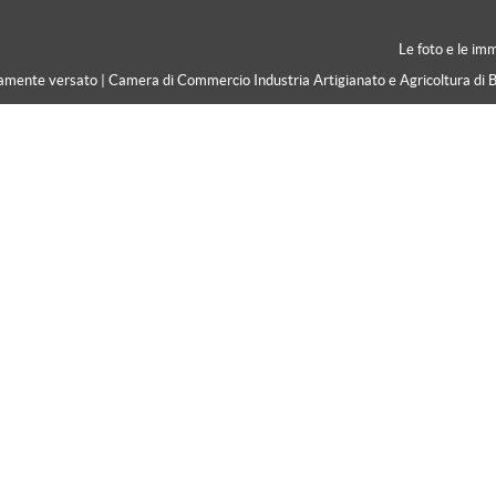
Le foto e le im
ramente versato | Camera di Commercio Industria Artigianato e Agricoltura di 