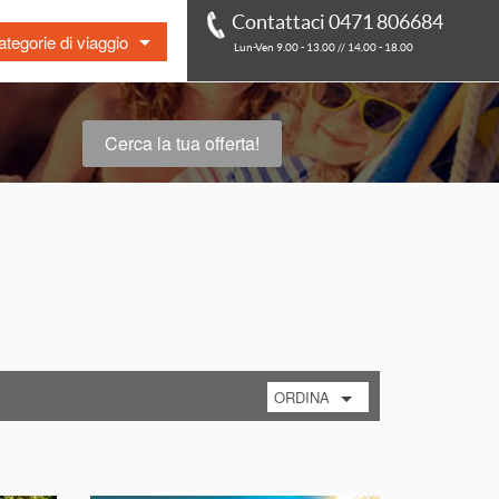
Contattaci 0471 806684
tegorie di viaggio
Lun-Ven 9.00 - 13.00 // 14.00 - 18.00
t Minute
r in pullman
Cerca la tua offerta!
à
essere
bi gratis
o
ura / Agriturismo
mali
ORDINA
per prezzo crescente
per prezzo decrescente