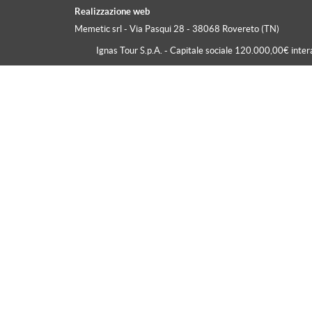
Isola D'Ischia
Realizzazione web
Memetic srl
- Via Pasqui 28 - 38068 Rovereto (TN)
Isole Greche
Ignas Tour S.p.A. - Capitale sociale 120.000,00€ inte
Istria
Lago Di Bled
Lago Di Garda
Lago D'Iseo
Lago Maggiore
Langhe E Monferrato
Le Vie Del Chianti
Limone Sul Garda
Livigno